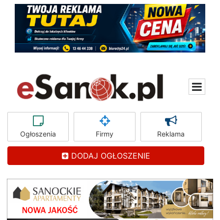
Ogłoszenia
Firmy
Reklama
DODAJ OGŁOSZENIE