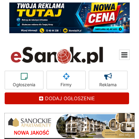
Ogłoszenia
Firmy
Reklama
DODAJ OGŁOSZENIE