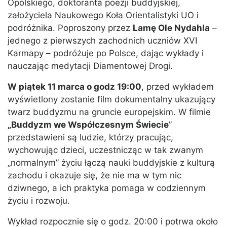
Opolskiego, doktoranta poezji buddyjskiej,
założyciela Naukowego Koła Orientalistyki UO i
podróżnika. Poproszony przez
Lamę Ole Nydahla
–
jednego z pierwszych zachodnich uczniów XVI
Karmapy – podróżuje po Polsce, dając wykłady i
nauczając medytacji Diamentowej Drogi.
W piątek 11 marca o godz 19:00
, przed wykładem
wyświetlony zostanie film dokumentalny ukazujący
twarz buddyzmu na gruncie europejskim. W filmie
„Buddyzm we Współczesnym Świecie
”
przedstawieni są ludzie, którzy pracując,
wychowując dzieci, uczestnicząc w tak zwanym
„normalnym” życiu łączą nauki buddyjskie z kulturą
zachodu i okazuje się, że nie ma w tym nic
dziwnego, a ich praktyka pomaga w codziennym
życiu i rozwoju.
Wykład rozpocznie się o godz. 20:00 i potrwa około