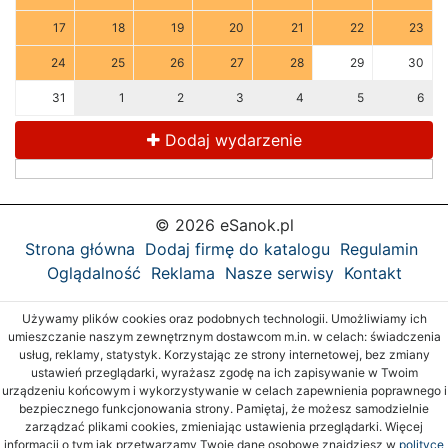
17
18
19
20
21
22
23
24
25
26
27
28
29
30
31
1
2
3
4
5
6
Dodaj wydarzenie
© 2026 eSanok.pl
Strona główna
Dodaj firmę do katalogu
Regulamin
Oglądalność
Reklama
Nasze serwisy
Kontakt
Używamy plików cookies oraz podobnych technologii. Umożliwiamy ich
umieszczanie naszym zewnętrznym dostawcom m.in. w celach: świadczenia
usług, reklamy, statystyk. Korzystając ze strony internetowej, bez zmiany
ustawień przeglądarki, wyrażasz zgodę na ich zapisywanie w Twoim
urządzeniu końcowym i wykorzystywanie w celach zapewnienia poprawnego i
bezpiecznego funkcjonowania strony. Pamiętaj, że możesz samodzielnie
zarządzać plikami cookies, zmieniając ustawienia przeglądarki. Więcej
informacji o tym jak przetwarzamy Twoje dane osobowe znajdziesz w
polityce