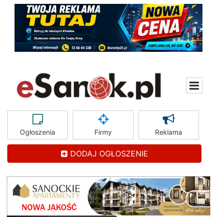
Ogłoszenia
Firmy
Reklama
DODAJ OGŁOSZENIE