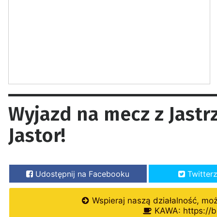
Wyjazd na mecz z Jast
Jastor!
Udostępnij na Facebooku
Twitter
Wspieraj naszą działalność, mo
KAWA: https://b