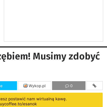
rzębiem! Musimy zdobyć
ze
Wykop.pl
0
żesz postawić nam wirtualną kawę.
uycoffee.to/esanok