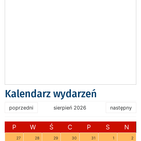
Kalendarz wydarzeń
poprzedni
sierpień 2026
następny
P
W
Ś
C
P
S
N
27
28
29
30
31
1
2