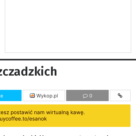
zczadzkich
ze
Wykop.pl
0
żesz postawić nam wirtualną kawę.
uycoffee.to/esanok