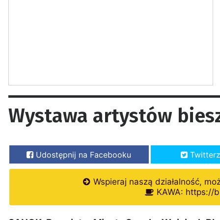
Wystawa artystów bies
Udostępnij na Facebooku
Twitter
Wspieraj naszą działalność, mo
KAWA: https://b