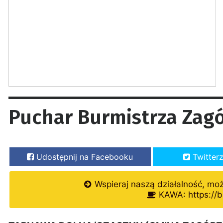
Puchar Burmistrza Zagó
Udostępnij na Facebooku
Twitter
Wspieraj naszą działalność, mo
KAWA: https://b