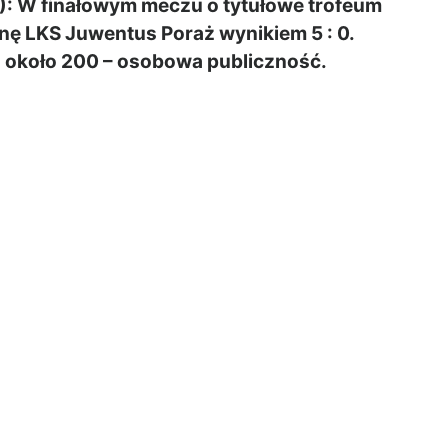
 finałowym meczu o tytułowe trofeum
nę LKS Juwentus Poraż wynikiem 5 : 0.
ła około 200 – osobowa publiczność.