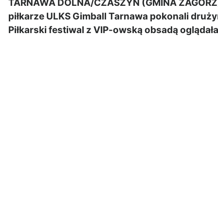
TARNAWA DOLNA/CZASZYN (GMINA ZAGÓRZ): W
piłkarze ULKS Gimball Tarnawa pokonali druży
Piłkarski festiwal z VIP-owską obsadą ogląda