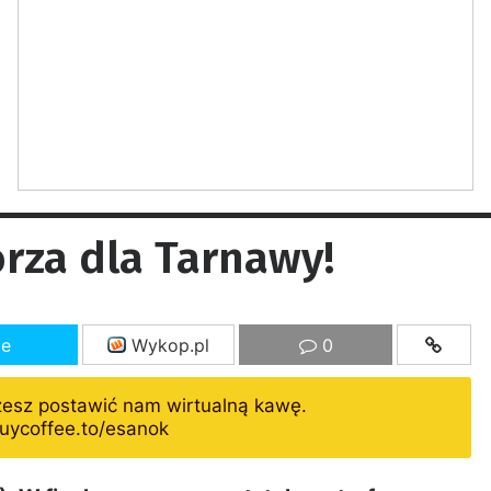
rza dla Tarnawy!
ze
Wykop.pl
0
żesz postawić nam wirtualną kawę.
uycoffee.to/esanok