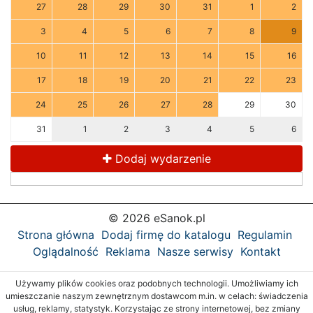
27
28
29
30
31
1
2
3
4
5
6
7
8
9
10
11
12
13
14
15
16
17
18
19
20
21
22
23
24
25
26
27
28
29
30
31
1
2
3
4
5
6
Dodaj wydarzenie
© 2026 eSanok.pl
Strona główna
Dodaj firmę do katalogu
Regulamin
Oglądalność
Reklama
Nasze serwisy
Kontakt
Używamy plików cookies oraz podobnych technologii. Umożliwiamy ich
umieszczanie naszym zewnętrznym dostawcom m.in. w celach: świadczenia
usług, reklamy, statystyk. Korzystając ze strony internetowej, bez zmiany