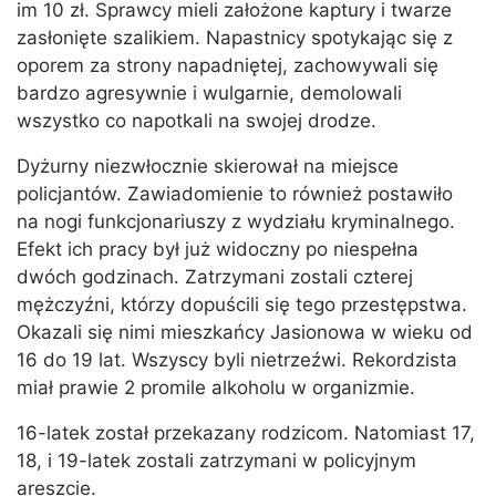
im 10 zł. Sprawcy mieli założone kaptury i twarze
zasłonięte szalikiem. Napastnicy spotykając się z
oporem za strony napadniętej, zachowywali się
bardzo agresywnie i wulgarnie, demolowali
wszystko co napotkali na swojej drodze.
Dyżurny niezwłocznie skierował na miejsce
policjantów. Zawiadomienie to również postawiło
na nogi funkcjonariuszy z wydziału kryminalnego.
Efekt ich pracy był już widoczny po niespełna
dwóch godzinach. Zatrzymani zostali czterej
mężczyźni, którzy dopuścili się tego przestępstwa.
Okazali się nimi mieszkańcy Jasionowa w wieku od
16 do 19 lat. Wszyscy byli nietrzeźwi. Rekordzista
miał prawie 2 promile alkoholu w organizmie.
16-latek został przekazany rodzicom. Natomiast 17,
18, i 19-latek zostali zatrzymani w policyjnym
areszcie.