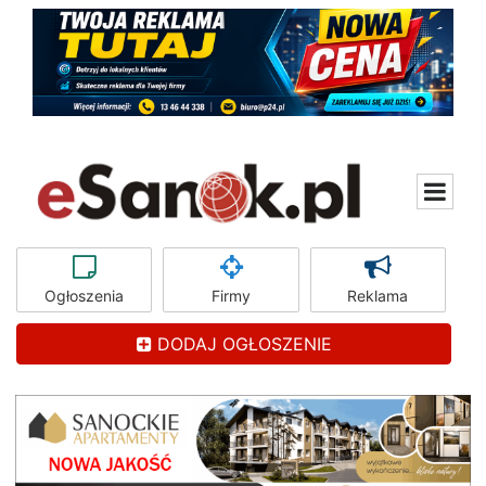
Ogłoszenia
Firmy
Reklama
DODAJ OGŁOSZENIE