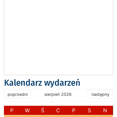
Kalendarz wydarzeń
poprzedni
sierpień 2026
następny
P
W
Ś
C
P
S
N