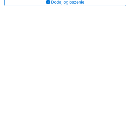
Dodaj ogłoszenie
Za nami pierwszy dzień turnieju:
Silna Bystrica, Sanok zwycieski
choć… VIDEO
Udostępnij na:
Wspieraj naszą działalność możesz postawić nam
wirtualną kawę: