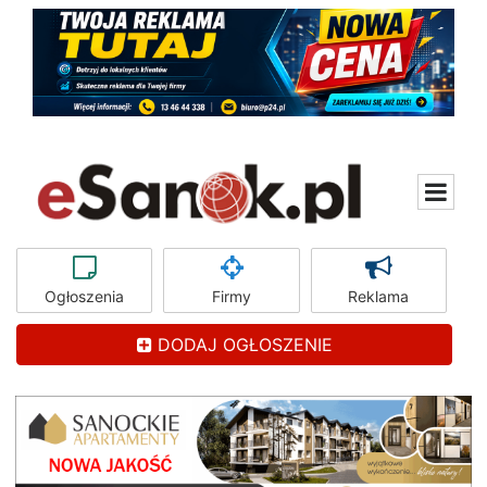
Ogłoszenia
Firmy
Reklama
DODAJ OGŁOSZENIE