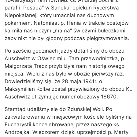
Towarzyszył nam również ks. Andrzej Socha z
parafii „Posada” w Sanoku, opiekun Rycerstwa
Niepokalanej, który umacniał nas duchowym
pokarmem. Natomiast p. Henia w trakcie postojów
karmiła nas niczym „mama” świeżymi bułeczkami,
żeby nikt nie był głodny podczas pielgrzymowania.
Po sześciu godzinach jazdy dotarliśmy do obozu
Auschwitz w Oświęcimiu. Tam przewodniczka, p.
Małgorzata Tracz przybliżyła nam historię owego
miejsca. Wielu z nas było w obozie pierwszy raz.
Dowiedzieliśmy się, że 28 maja 1941r. o.
Maksymilian Kolbe został przywieziony do obozu KL
Auschwitz otrzymując numer obozowy 16670.
Stamtąd udaliśmy się do Zduńskiej Woli. Po
zakwaterowaniu w miejscowym kościele byliśmy na
Eucharystii koncelebrowanej przez naszego ks.
Andrzejka. Wieczorem dzięki uprzejmości p. Marty