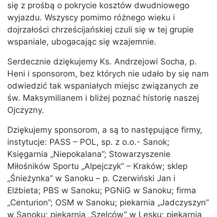
się z prośbą o pokrycie kosztów dwudniowego
wyjazdu. Wszyscy pomimo różnego wieku i
dojrzałości chrześcijańskiej czuli się w tej grupie
wspaniale, ubogacając się wzajemnie.
Serdecznie dziękujemy Ks. Andrzejowi Socha, p.
Heni i sponsorom, bez których nie udało by się nam
odwiedzić tak wspaniałych miejsc związanych ze
św. Maksymilianem i bliżej poznać historię naszej
Ojczyzny.
Dziękujemy sponsorom, a są to następujące firmy,
instytucje: PASS – POL, sp. z o.o.- Sanok;
Księgarnia „Niepokalana”; Stowarzyszenie
Miłośników Sportu „Alpejczyk” – Kraków; sklep
„Śnieżynka” w Sanoku – p. Czerwiński Jan i
Elżbieta; PBS w Sanoku; PGNiG w Sanoku; firma
„Centurion”; OSM w Sanoku; piekarnia „Jadczyszyn”
w Sanoku; piekarnia „Szelców” w Lesku; piekarnia