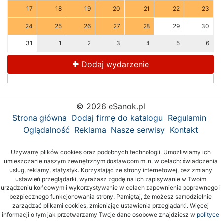
17
18
19
20
21
22
23
24
25
26
27
28
29
30
31
1
2
3
4
5
6
Dodaj wydarzenie
© 2026 eSanok.pl
Strona główna
Dodaj firmę do katalogu
Regulamin
Oglądalność
Reklama
Nasze serwisy
Kontakt
Używamy plików cookies oraz podobnych technologii. Umożliwiamy ich
umieszczanie naszym zewnętrznym dostawcom m.in. w celach: świadczenia
usług, reklamy, statystyk. Korzystając ze strony internetowej, bez zmiany
ustawień przeglądarki, wyrażasz zgodę na ich zapisywanie w Twoim
urządzeniu końcowym i wykorzystywanie w celach zapewnienia poprawnego i
bezpiecznego funkcjonowania strony. Pamiętaj, że możesz samodzielnie
zarządzać plikami cookies, zmieniając ustawienia przeglądarki. Więcej
informacji o tym jak przetwarzamy Twoje dane osobowe znajdziesz w
polityce