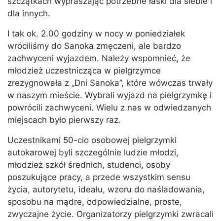
szczątkach wypraszając potrzebne łaski dla siebie i
dla innych.
I tak ok. 2.00 godziny w nocy w poniedziałek
wróciliśmy do Sanoka zmęczeni, ale bardzo
zachwyceni wyjazdem. Należy wspomnieć, że
młodzież uczestnicząca w pielgrzymce
zrezygnowała z „Dni Sanoka”, które wówczas trwały
w naszym mieście. Wybrali wyjazd na pielgrzymkę i
powrócili zachwyceni. Wielu z nas w odwiedzanych
miejscach było pierwszy raz.
Uczestnikami 50-cio osobowej pielgrzymki
autokarowej byli szczególnie ludzie młodzi,
młodzież szkół średnich, studenci, osoby
poszukujące pracy, a przede wszystkim sensu
życia, autorytetu, ideału, wzoru do naśladowania,
sposobu na mądre, odpowiedzialne, proste,
zwyczajne życie. Organizatorzy pielgrzymki zwracali