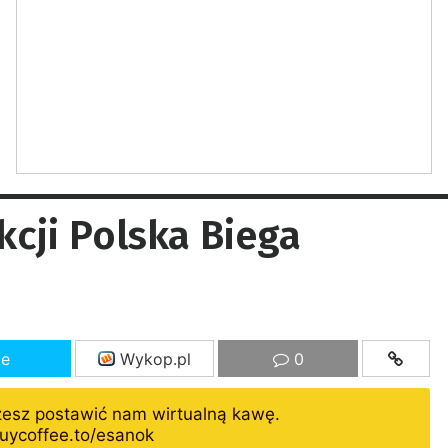
kcji Polska Biega
ze
Wykop.pl
0
żesz postawić nam wirtualną kawę.
uycoffee.to/esanok