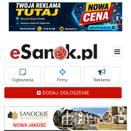
Ogłoszenia
Firmy
Reklama
DODAJ OGŁOSZENIE