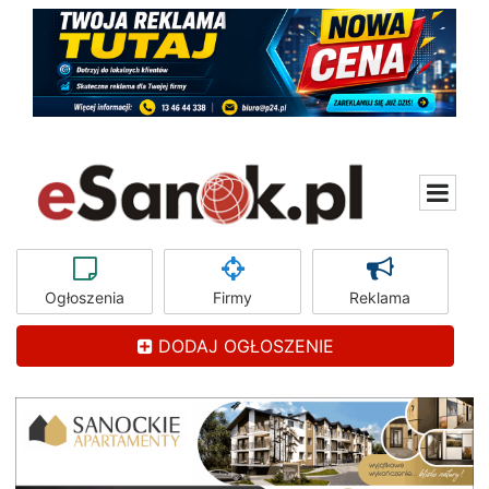
Ogłoszenia
Firmy
Reklama
DODAJ OGŁOSZENIE