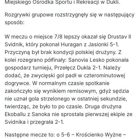
Miejskiego Ośrodka Sportu i Rekreacji w Dukli.
Rozgrywki grupowe rozstrzygnęły się w następujący
sposób:
W meczu o miejsce 7/8 lepszy okazał się Drustav II
Svidnik, który pokonał Huragan z Jasionki 5-1.
Przyczyną był brak kondycji polskiej drużyny. Z
kolei rozegrano półfinały: Sanovia Lesko pokonała
gospodarz turnieju, Przełęcz Dukla 2-1. Należy
dodać, że zwycięski gol padł w czterominutowej
dogrywce. W normalnym czasie spotkanie
zakończyło się wynikiem remisowym, gdyż sędzia
nie uznał gola strzelonego w ostatniej sekundzie,
twierdząc, że było to po czasie. Druga drużyna
Ekoballu z Sanoka nie sprostała pierwszej ekipie ze
Svidnika i przegrała 2-1.
Następne mecze to: o 5-6 – Krościenko Wyżne –