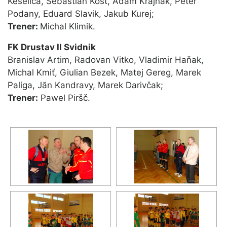
Keselica, Sebastian Kosť, Adam Krajňak, Peter
Podany, Eduard Slavik, Jakub Kurej;
Trener:
Michal Klimik.
FK Drustav II Svidnik
Branislav Artim, Radovan Vitko, Vladimir Haňak,
Michal Kmiť, Giulian Bezek, Matej Gereg, Marek
Paliga, Jăn Kandravy, Marek Darivčak;
Trener:
Pawel Piršč.