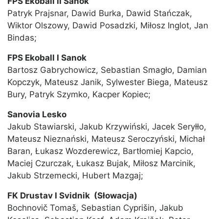
FPS Ekoball II Sanok
Patryk Prajsnar, Dawid Burka, Dawid Stańczak,
Wiktor Olszowy, Dawid Posadzki, Miłosz Inglot, Jan
Bindas;
FPS Ekoball I Sanok
Bartosz Gabrychowicz, Sebastian Smagło, Damian
Kopczyk, Mateusz Janik, Sylwester Biega, Mateusz
Bury, Patryk Szymko, Kacper Kopiec;
Sanovia Lesko
Jakub Stawiarski, Jakub Krzywiński, Jacek Seryłło,
Mateusz Nieznański, Mateusz Seroczyński, Michał
Baran, Łukasz Wozderewicz, Bartłomiej Kapcio,
Maciej Czurczak, Łukasz Bujak, Miłosz Marcinik,
Jakub Strzemecki, Hubert Mazgaj;
FK Drustav I Svidnik (Słowacja)
Bochnovič Tomaš, Sebastian Cyprišin, Jakub