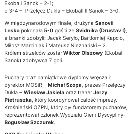
Ekoball Sanok – 2-1;
o 3-4 – Przełęcz Dukla – Ekoball II Sanok – 3-0.
W międzynarodowym finale, drużyna
Sanovii
Lesko
pokonała
5-0
gości ze
Svidnika (Drustav I)
,
a bramki zdobyli: Jacek Seryło, Bartłomiej Kapcio,
Miłosz Marciniak i Mateusz Nieznański – 2.
Królem strzelców został
Wiktor Olszowy
(Ekoball
Sanok) zdobywca 7 goli.
Puchary oraz pamiątkowe dyplomy wręczali:
dyrektor MOSiR –
Michał Szopa
, prezes Przełęczy
Dukla –
Wiesław Jakieła
oraz trener
Jerzy
Pietruszka
, który koordynował całość imprezy.
Krośnieński OZPN, który był fundatorem pucharów,
reprezentował członek Wydziału Gier i Dyscypliny-
Bogusław Szczurek
.