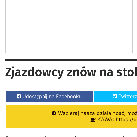
Zjazdowcy znów na sto
Udostępnij na Facebooku
Twitter
Wspieraj naszą działalność, mo
KAWA: https://b