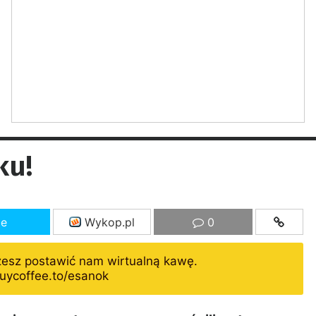
ku!
ze
Wykop.pl
0
żesz postawić nam wirtualną kawę.
uycoffee.to/esanok