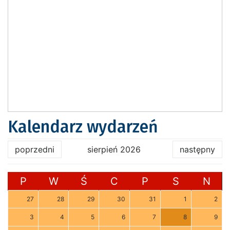
Kalendarz wydarzeń
poprzedni
sierpień 2026
następny
P
W
Ś
C
P
S
N
27
28
29
30
31
1
2
3
4
5
6
7
8
9