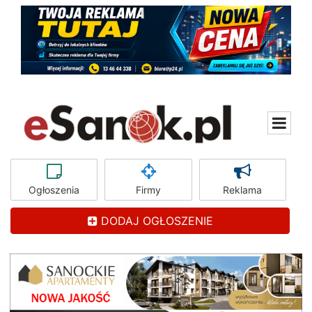
Ogłoszenia
Firmy
Reklama
DODAJ OGŁOSZENIE