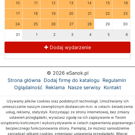
10
11
12
13
14
15
16
17
18
19
20
21
22
23
24
25
26
27
28
29
30
31
1
2
3
4
5
6
Dodaj wydarzenie
© 2026 eSanok.pl
Strona główna
Dodaj firmę do katalogu
Regulamin
Oglądalność
Reklama
Nasze serwisy
Kontakt
Używamy plików cookies oraz podobnych technologii. Umożliwiamy ich
umieszczanie naszym zewnętrznym dostawcom m.in. w celach: świadczenia
usług, reklamy, statystyk. Korzystając ze strony internetowej, bez zmiany
ustawień przeglądarki, wyrażasz zgodę na ich zapisywanie w Twoim
urządzeniu końcowym i wykorzystywanie w celach zapewnienia poprawnego i
bezpiecznego funkcjonowania strony. Pamiętaj, że możesz samodzielnie
zarządzać plikami cookies, zmieniając ustawienia przeglądarki. Więcej