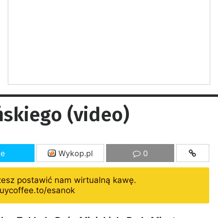
ńskiego (video)
ze
Wykop.pl
0
żesz postawić nam wirtualną kawę.
uycoffee.to/esanok