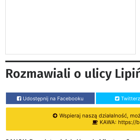
Rozmawiali o ulicy Lipi
Udostępnij na Facebooku
Twitter
Wspieraj naszą działalność, mo
KAWA: https://b