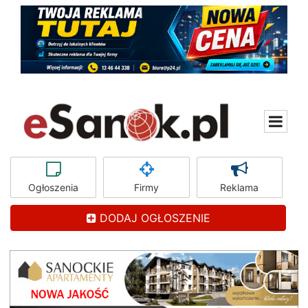
Ogłoszenia
Firmy
Reklama
DODAJ OGŁOSZENIE