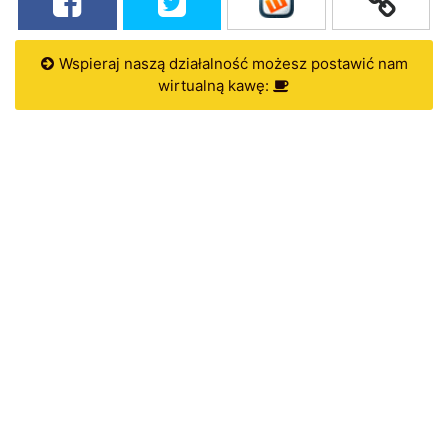
Wspieraj naszą działalność możesz postawić nam
wirtualną kawę: