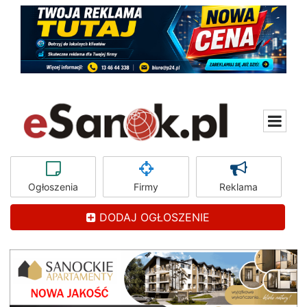
Ogłoszenia
Firmy
Reklama
DODAJ OGŁOSZENIE