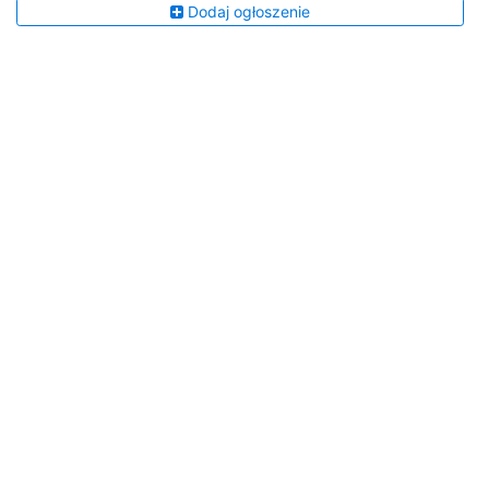
Dodaj ogłoszenie
Życzenia od redakcji portalu
esanok.pl
Udostępnij na: