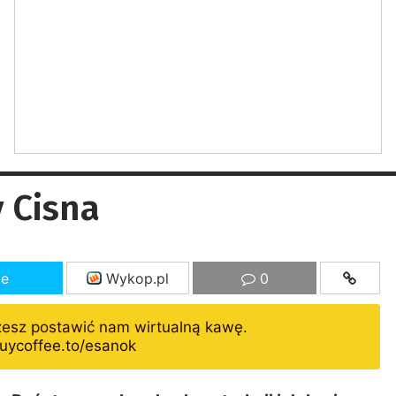
y Cisna
ze
Wykop.pl
0
żesz postawić nam wirtualną kawę.
uycoffee.to/esanok