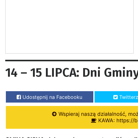
14 – 15 LIPCA: Dni Gmin
Udostępnij na Facebooku
Twitter
Wspieraj naszą działalność, mo
KAWA: https://b