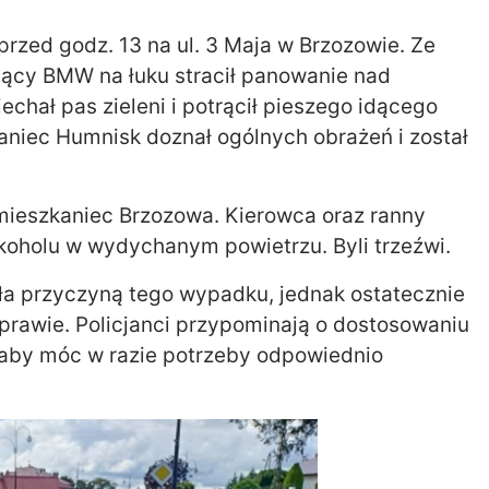
przed godz. 13 na ul. 3 Maja w Brzozowie. Ze
ujący BMW na łuku stracił panowanie nad
echał pas zieleni i potrącił pieszego idącego
niec Humnisk doznał ogólnych obrażeń i został
ni mieszkaniec Brzozowa. Kierowca oraz ranny
lkoholu w wydychanym powietrzu. Byli trzeźwi.
a przyczyną tego wypadku, jednak ostatecznie
prawie. Policjanci przypominają o dostosowaniu
aby móc w razie potrzeby odpowiednio