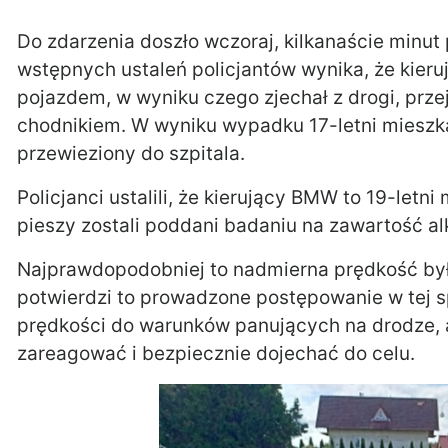
Do zdarzenia doszło wczoraj, kilkanaście minut 
wstępnych ustaleń policjantów wynika, że kier
pojazdem, w wyniku czego zjechał z drogi, przej
chodnikiem. W wyniku wypadku 17-letni mieszka
przewieziony do szpitala.
Policjanci ustalili, że kierujący BMW to 19-let
pieszy zostali poddani badaniu na zawartość a
Najprawdopodobniej to nadmierna prędkość był
potwierdzi to prowadzone postępowanie w tej s
prędkości do warunków panujących na drodze, 
zareagować i bezpiecznie dojechać do celu.