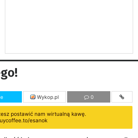
ego!
ze
Wykop.pl
0
żesz postawić nam wirtualną kawę.
uycoffee.to/esanok