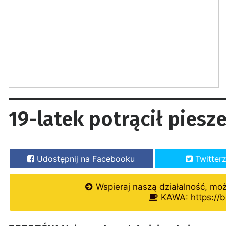
19-latek potrącił piesz
Udostępnij na Facebooku
Twitter
Wspieraj naszą działalność, mo
KAWA: https://b