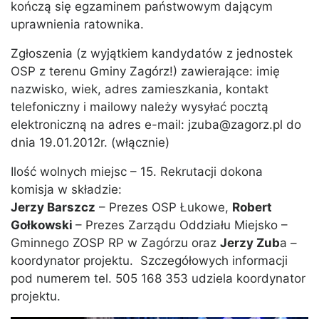
kończą się egzaminem państwowym dającym
uprawnienia ratownika.
Zgłoszenia (z wyjątkiem kandydatów z jednostek
OSP z terenu Gminy Zagórz!) zawierające: imię
nazwisko, wiek, adres zamieszkania, kontakt
telefoniczny i mailowy należy wysyłać pocztą
elektroniczną na adres e-mail: jzuba@zagorz.pl do
dnia 19.01.2012r. (włącznie)
Ilość wolnych miejsc – 15. Rekrutacji dokona
komisja w składzie:
Jerzy Barszcz
– Prezes OSP Łukowe,
Robert
Gołkowski
– Prezes Zarządu Oddziału Miejsko –
Gminnego ZOSP RP w Zagórzu oraz
Jerzy Zub
a –
koordynator projektu. Szczegółowych informacji
pod numerem tel. 505 168 353 udziela koordynator
projektu.