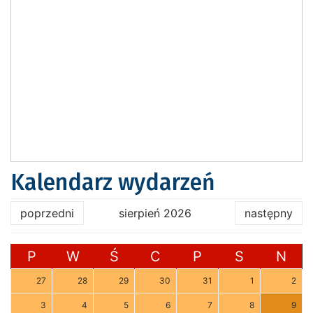
Kalendarz wydarzeń
poprzedni
sierpień 2026
następny
P
W
Ś
C
P
S
N
27
28
29
30
31
1
2
3
4
5
6
7
8
9