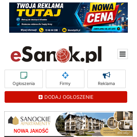
Ogłoszenia
Firmy
Reklama
DODAJ OGŁOSZENIE