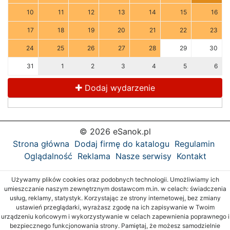
10
11
12
13
14
15
16
17
18
19
20
21
22
23
24
25
26
27
28
29
30
31
1
2
3
4
5
6
Dodaj wydarzenie
© 2026 eSanok.pl
Strona główna
Dodaj firmę do katalogu
Regulamin
Oglądalność
Reklama
Nasze serwisy
Kontakt
Używamy plików cookies oraz podobnych technologii. Umożliwiamy ich
umieszczanie naszym zewnętrznym dostawcom m.in. w celach: świadczenia
usług, reklamy, statystyk. Korzystając ze strony internetowej, bez zmiany
ustawień przeglądarki, wyrażasz zgodę na ich zapisywanie w Twoim
urządzeniu końcowym i wykorzystywanie w celach zapewnienia poprawnego i
bezpiecznego funkcjonowania strony. Pamiętaj, że możesz samodzielnie