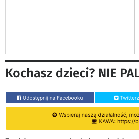
Kochasz dzieci? NIE PAL
Udostępnij na Facebooku
Twitter
Wspieraj naszą działalność, mo
KAWA: https://b