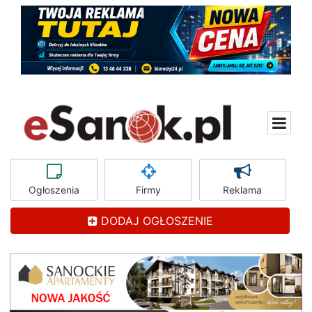
Ogłoszenia
Firmy
Reklama
DODAJ OGŁOSZENIE