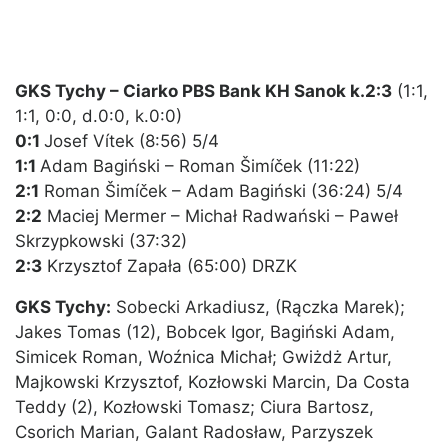
GKS Tychy – Ciarko PBS Bank KH Sanok k.2:3
(1:1,
1:1, 0:0, d.0:0, k.0:0)
0:1
Josef Vítek (8:56) 5/4
1:1
Adam Bagiński – Roman Šimíček (11:22)
2:1
Roman Šimíček – Adam Bagiński (36:24) 5/4
2:2
Maciej Mermer – Michał Radwański – Paweł
Skrzypkowski (37:32)
2:3
Krzysztof Zapała (65:00) DRZK
GKS Tychy:
Sobecki Arkadiusz, (Rączka Marek);
Jakes Tomas (12), Bobcek Igor, Bagiński Adam,
Simicek Roman, Woźnica Michał; Gwiżdż Artur,
Majkowski Krzysztof, Kozłowski Marcin, Da Costa
Teddy (2), Kozłowski Tomasz; Ciura Bartosz,
Csorich Marian, Galant Radosław, Parzyszek