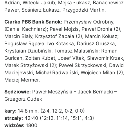
Adrian, Witecki Jakub; Mejka Łukasz, Banachewicz
Paweł, Sośnierz Łukasz, Przygodzki Martin.
Ciarko PBS Bank Sanok:
Przemysław Odrobny,
(Daniel Kachniarz); Pavel Mojzis, Paweł Dronia (2),
Marcin Biały, Krzysztof Zapała (2), Marcin Kolusz;
Bogusław Rąpała, Ivo Kotaska, Dariusz Gruszka,
Krystaian Dziubiński, Tomasz Malasiński; Roman
Gurican, Zoltan Kubat, Josef Vitek, Sławomir Krzak,
Marek Strzyżowski (2); Paweł Skrzypkowski, Dawid
Maciejewski, Michał Radwański, Wojciech Milan (2),
Maciej Mermer.
Sędziowie:
Paweł Meszyński – Jacek Bernacki –
Grzegorz Cudek
kary:
14:8 min. (2:4, 12:2, 0:2, 0:0)
strzały:
42:40 (12:12, 11:14, 15:11, 4:3)
widzów:
1800