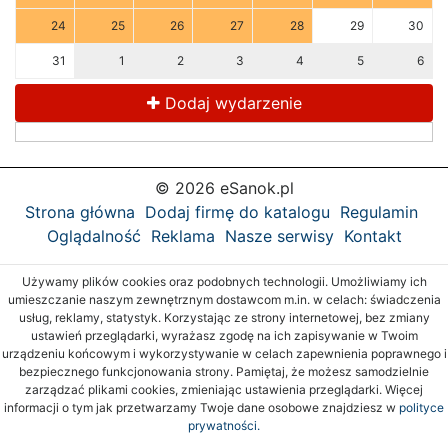
24
25
26
27
28
29
30
31
1
2
3
4
5
6
Dodaj wydarzenie
© 2026 eSanok.pl
Strona główna
Dodaj firmę do katalogu
Regulamin
Oglądalność
Reklama
Nasze serwisy
Kontakt
Używamy plików cookies oraz podobnych technologii. Umożliwiamy ich
umieszczanie naszym zewnętrznym dostawcom m.in. w celach: świadczenia
usług, reklamy, statystyk. Korzystając ze strony internetowej, bez zmiany
ustawień przeglądarki, wyrażasz zgodę na ich zapisywanie w Twoim
urządzeniu końcowym i wykorzystywanie w celach zapewnienia poprawnego i
bezpiecznego funkcjonowania strony. Pamiętaj, że możesz samodzielnie
zarządzać plikami cookies, zmieniając ustawienia przeglądarki. Więcej
informacji o tym jak przetwarzamy Twoje dane osobowe znajdziesz w
polityce
prywatności.