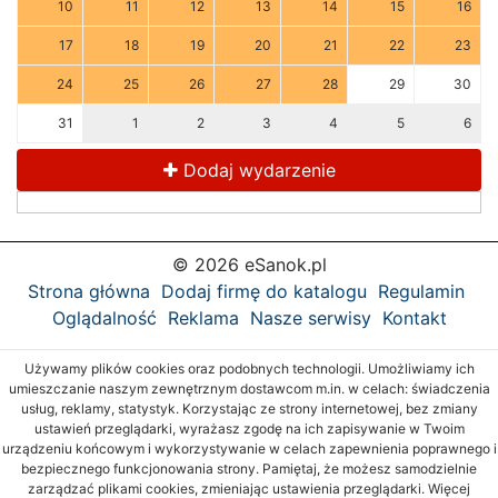
10
11
12
13
14
15
16
17
18
19
20
21
22
23
24
25
26
27
28
29
30
31
1
2
3
4
5
6
Dodaj wydarzenie
© 2026 eSanok.pl
Strona główna
Dodaj firmę do katalogu
Regulamin
Oglądalność
Reklama
Nasze serwisy
Kontakt
Używamy plików cookies oraz podobnych technologii. Umożliwiamy ich
umieszczanie naszym zewnętrznym dostawcom m.in. w celach: świadczenia
usług, reklamy, statystyk. Korzystając ze strony internetowej, bez zmiany
ustawień przeglądarki, wyrażasz zgodę na ich zapisywanie w Twoim
urządzeniu końcowym i wykorzystywanie w celach zapewnienia poprawnego i
bezpiecznego funkcjonowania strony. Pamiętaj, że możesz samodzielnie
zarządzać plikami cookies, zmieniając ustawienia przeglądarki. Więcej