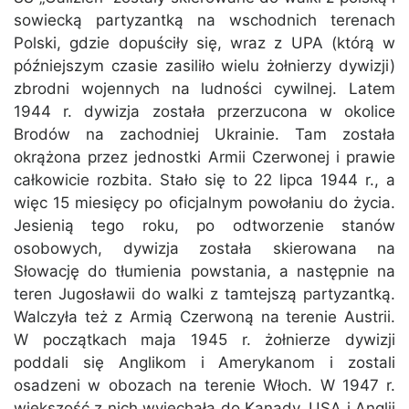
sowiecką partyzantką na wschodnich terenach
Polski, gdzie dopuściły się, wraz z UPA (którą w
późniejszym czasie zasiliło wielu żołnierzy dywizji)
zbrodni wojennych na ludności cywilnej. Latem
1944 r. dywizja została przerzucona w okolice
Brodów na zachodniej Ukrainie. Tam została
okrążona przez jednostki Armii Czerwonej i prawie
całkowicie rozbita. Stało się to 22 lipca 1944 r., a
więc 15 miesięcy po oficjalnym powołaniu do życia.
Jesienią tego roku, po odtworzenie stanów
osobowych, dywizja została skierowana na
Słowację do tłumienia powstania, a następnie na
teren Jugosławii do walki z tamtejszą partyzantką.
Walczyła też z Armią Czerwoną na terenie Austrii.
W początkach maja 1945 r. żołnierze dywizji
poddali się Anglikom i Amerykanom i zostali
osadzeni w obozach na terenie Włoch. W 1947 r.
większość z nich wyjechała do Kanady, USA i Anglii