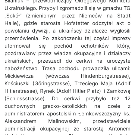
Biłaniuk – przewodniczący Okręgowego Komitetu
Ukraińskiego. Przybyli zgromadzili się w gmachu TG
„Sokół” (zmienionym przez Niemców na Stadt
Halle), gdzie starosta Hofstetter odczytał akt o
powołaniu dywizji, a ukraińscy działacze wygłosili
przemówienia. Po zakończeniu tej części imprezy
uformował się pochód ochotników który,
pozdrawiany przez władze okupacyjne i działaczy
ukraińskich, przeszedł do cerkwi na uroczyste
nabożeństwo. Trasa pochodu prowadziła ulicami:
Mickiewicza (wówczas Hindenburgstrasse),
Kościuszki (Göringstrasse), Trzeciego Maja (Adolf
Hitlerstrasse), Rynek (Adolf Hitler Platz) i Zamkową
(Schlossstrasse). Do cerkwi przybyło też 12
duchownych grecko-katolickich na czele z
administratorem apostolskim Łemkowszczyzny ks.
Aleksandrem Malinowskim, przedstawiciele
administracji okupacyjnej ze starostą Antonem