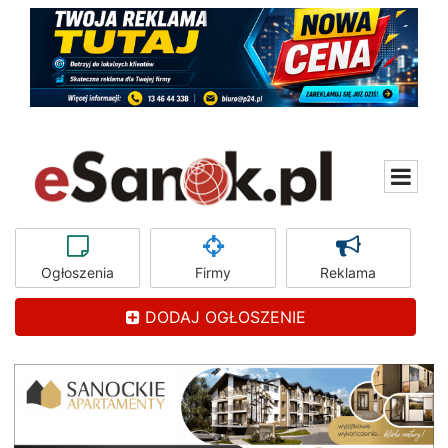
Ogłoszenia
Firmy
Reklama
DODAJ OGŁOSZENIE