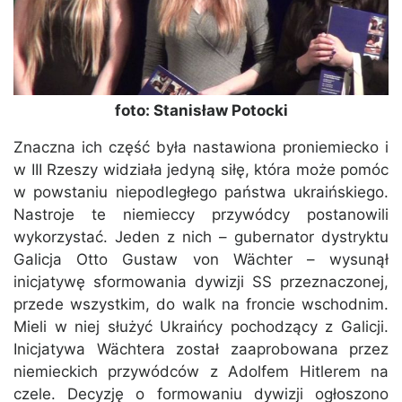
foto: Stanisław Potocki
Znaczna ich część była nastawiona proniemiecko i
w III Rzeszy widziała jedyną siłę, która może pomóc
w powstaniu niepodległego państwa ukraińskiego.
Nastroje te niemieccy przywódcy postanowili
wykorzystać. Jeden z nich – gubernator dystryktu
Galicja Otto Gustaw von Wächter – wysunął
inicjatywę sformowania dywizji SS przeznaczonej,
przede wszystkim, do walk na froncie wschodnim.
Mieli w niej służyć Ukraińcy pochodzący z Galicji.
Inicjatywa Wächtera został zaaprobowana przez
niemieckich przywódców z Adolfem Hitlerem na
czele. Decyzję o formowaniu dywizji ogłoszono