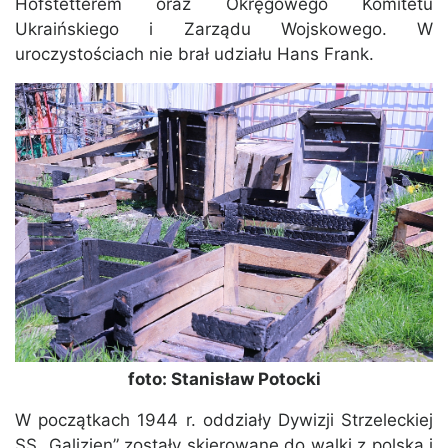
Hofstetterem oraz Okręgowego Komitetu
Ukraińskiego i Zarządu Wojskowego. W
uroczystościach nie brał udziału Hans Frank.
foto: Stanisław Potocki
W początkach 1944 r. oddziały Dywizji Strzeleckiej
SS „Galizien” zostały skierowane do walki z polską i