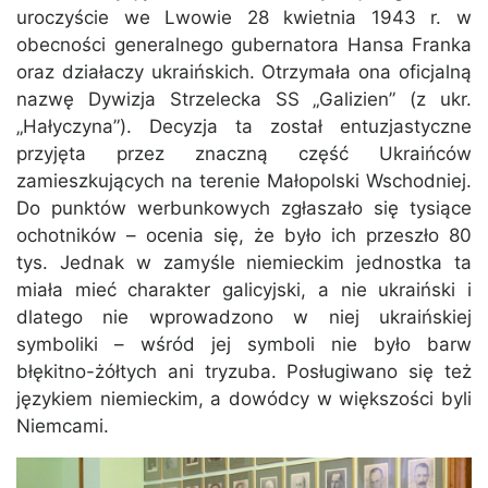
uroczyście we Lwowie 28 kwietnia 1943 r. w
obecności generalnego gubernatora Hansa Franka
oraz działaczy ukraińskich. Otrzymała ona oficjalną
nazwę Dywizja Strzelecka SS „Galizien” (z ukr.
„Hałyczyna”). Decyzja ta został entuzjastyczne
przyjęta przez znaczną część Ukraińców
zamieszkujących na terenie Małopolski Wschodniej.
Do punktów werbunkowych zgłaszało się tysiące
ochotników – ocenia się, że było ich przeszło 80
tys. Jednak w zamyśle niemieckim jednostka ta
miała mieć charakter galicyjski, a nie ukraiński i
dlatego nie wprowadzono w niej ukraińskiej
symboliki – wśród jej symboli nie było barw
błękitno-żółtych ani tryzuba. Posługiwano się też
językiem niemieckim, a dowódcy w większości byli
Niemcami.