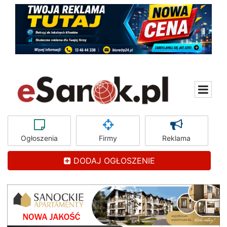
Ogłoszenia
Firmy
Reklama
DODAJ OGŁOSZENIE