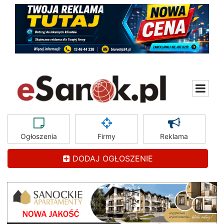
Ogłoszenia
Firmy
Reklama
DODAJ OGŁOSZENIE