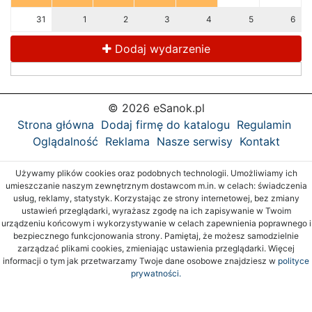
31
1
2
3
4
5
6
Dodaj wydarzenie
© 2026 eSanok.pl
Strona główna
Dodaj firmę do katalogu
Regulamin
Oglądalność
Reklama
Nasze serwisy
Kontakt
Używamy plików cookies oraz podobnych technologii. Umożliwiamy ich
umieszczanie naszym zewnętrznym dostawcom m.in. w celach: świadczenia
usług, reklamy, statystyk. Korzystając ze strony internetowej, bez zmiany
ustawień przeglądarki, wyrażasz zgodę na ich zapisywanie w Twoim
urządzeniu końcowym i wykorzystywanie w celach zapewnienia poprawnego i
bezpiecznego funkcjonowania strony. Pamiętaj, że możesz samodzielnie
zarządzać plikami cookies, zmieniając ustawienia przeglądarki. Więcej
informacji o tym jak przetwarzamy Twoje dane osobowe znajdziesz w
polityce
prywatności.