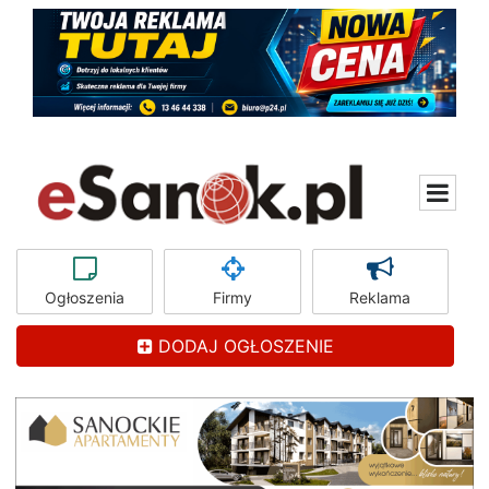
Ogłoszenia
Firmy
Reklama
DODAJ OGŁOSZENIE