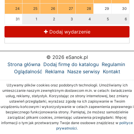
24
25
26
27
28
29
30
31
1
2
3
4
5
6
Dodaj wydarzenie
© 2026 eSanok.pl
Strona główna
Dodaj firmę do katalogu
Regulamin
Oglądalność
Reklama
Nasze serwisy
Kontakt
Używamy plików cookies oraz podobnych technologii. Umożliwiamy ich
umieszczanie naszym zewnętrznym dostawcom m.in. w celach: świadczenia
usług, reklamy, statystyk. Korzystając ze strony internetowej, bez zmiany
ustawień przeglądarki, wyrażasz zgodę na ich zapisywanie w Twoim
urządzeniu końcowym i wykorzystywanie w celach zapewnienia poprawnego i
bezpiecznego funkcjonowania strony. Pamiętaj, że możesz samodzielnie
zarządzać plikami cookies, zmieniając ustawienia przeglądarki. Więcej
informacji o tym jak przetwarzamy Twoje dane osobowe znajdziesz w
polityce
prywatności.