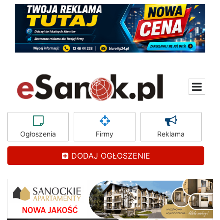
Ogłoszenia
Firmy
Reklama
DODAJ OGŁOSZENIE