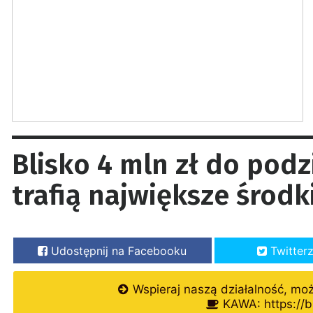
Blisko 4 mln zł do podz
trafią największe środk
Udostępnij na Facebooku
Twitter
Wspieraj naszą działalność, mo
KAWA: https://b