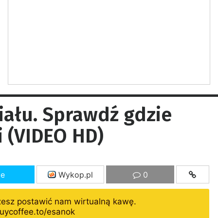
iału. Sprawdź gdzie
i (VIDEO HD)
ze
Wykop.pl
0
żesz postawić nam wirtualną kawę.
uycoffee.to/esanok