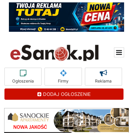
Ogłoszenia
Firmy
Reklama
DODAJ OGŁOSZENIE