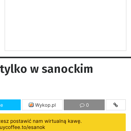
 tylko w sanockim
ze
Wykop.pl
0
żesz postawić nam wirtualną kawę.
uycoffee.to/esanok