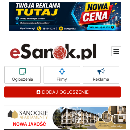
Ogłoszenia
Firmy
Reklama
DODAJ OGŁOSZENIE