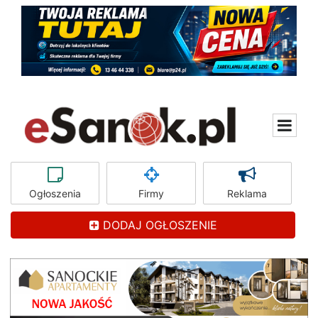
Ogłoszenia
Firmy
Reklama
DODAJ OGŁOSZENIE