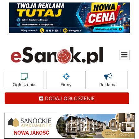
Ogłoszenia
Firmy
Reklama
DODAJ OGŁOSZENIE