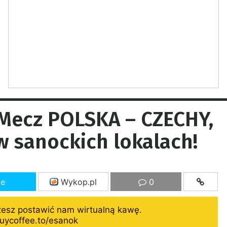
Mecz POLSKA – CZECHY,
w sanockich lokalach!
ze
Wykop.pl
0
żesz postawić nam wirtualną kawę.
uycoffee.to/esanok