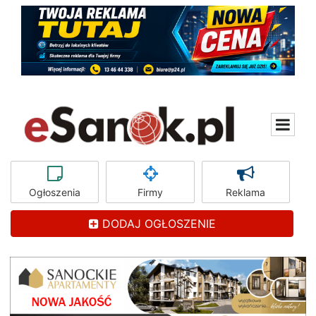
Ogłoszenia
Firmy
Reklama
DODAJ OGŁOSZENIE