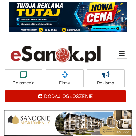
Ogłoszenia
Firmy
Reklama
DODAJ OGŁOSZENIE