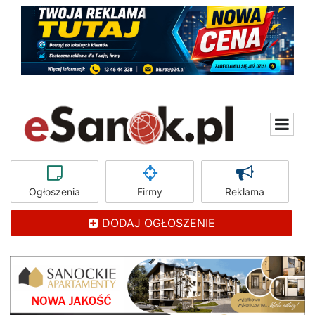
Ogłoszenia
Firmy
Reklama
DODAJ OGŁOSZENIE