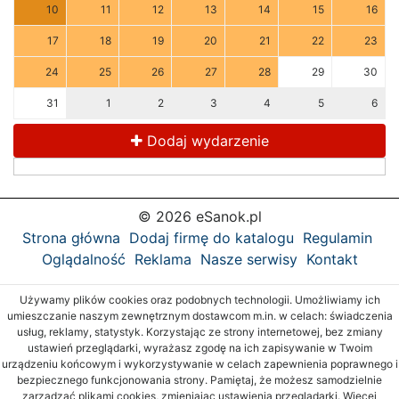
10
11
12
13
14
15
16
17
18
19
20
21
22
23
24
25
26
27
28
29
30
31
1
2
3
4
5
6
Dodaj wydarzenie
© 2026 eSanok.pl
Strona główna
Dodaj firmę do katalogu
Regulamin
Oglądalność
Reklama
Nasze serwisy
Kontakt
Używamy plików cookies oraz podobnych technologii. Umożliwiamy ich
umieszczanie naszym zewnętrznym dostawcom m.in. w celach: świadczenia
usług, reklamy, statystyk. Korzystając ze strony internetowej, bez zmiany
ustawień przeglądarki, wyrażasz zgodę na ich zapisywanie w Twoim
urządzeniu końcowym i wykorzystywanie w celach zapewnienia poprawnego i
bezpiecznego funkcjonowania strony. Pamiętaj, że możesz samodzielnie
zarządzać plikami cookies, zmieniając ustawienia przeglądarki. Więcej