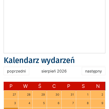
Kalendarz wydarzeń
poprzedni
sierpień 2026
następny
P
W
Ś
C
P
S
N
27
28
29
30
31
1
2
3
4
5
6
7
8
9