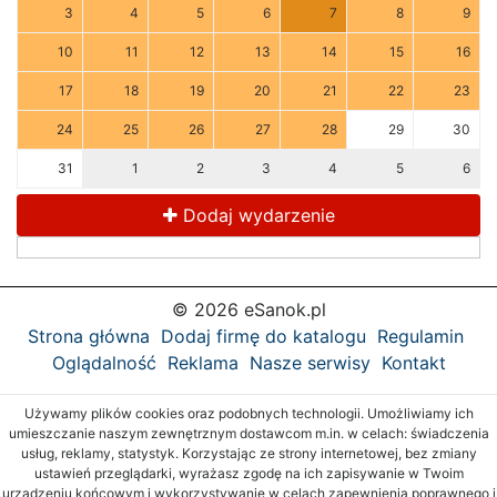
3
4
5
6
7
8
9
10
11
12
13
14
15
16
17
18
19
20
21
22
23
24
25
26
27
28
29
30
31
1
2
3
4
5
6
Dodaj wydarzenie
© 2026 eSanok.pl
Strona główna
Dodaj firmę do katalogu
Regulamin
Oglądalność
Reklama
Nasze serwisy
Kontakt
Używamy plików cookies oraz podobnych technologii. Umożliwiamy ich
umieszczanie naszym zewnętrznym dostawcom m.in. w celach: świadczenia
usług, reklamy, statystyk. Korzystając ze strony internetowej, bez zmiany
ustawień przeglądarki, wyrażasz zgodę na ich zapisywanie w Twoim
urządzeniu końcowym i wykorzystywanie w celach zapewnienia poprawnego i