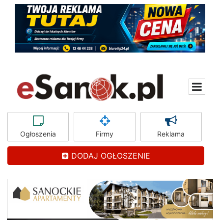
Ogłoszenia
Firmy
Reklama
DODAJ OGŁOSZENIE