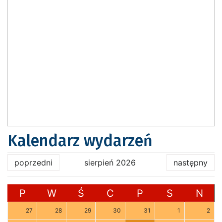
Kalendarz wydarzeń
poprzedni
sierpień 2026
następny
P
W
Ś
C
P
S
N
27
28
29
30
31
1
2