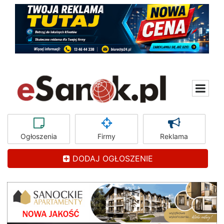
Ogłoszenia
Firmy
Reklama
DODAJ OGŁOSZENIE