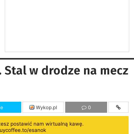
. Stal w drodze na mecz
ze
Wykop.pl
0
żesz postawić nam wirtualną kawę.
uycoffee.to/esanok