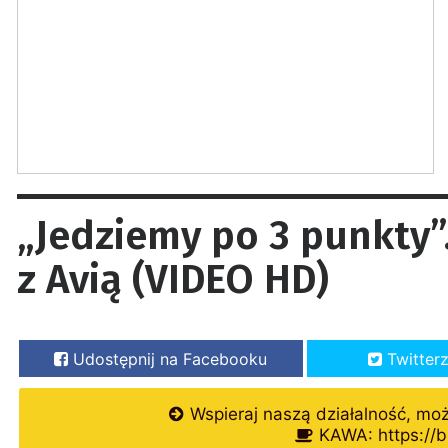
„Jedziemy po 3 punkty”
z Avią (VIDEO HD)
Udostępnij na Facebooku
Twitter
Wspieraj naszą działalność, mo
KAWA: https://b