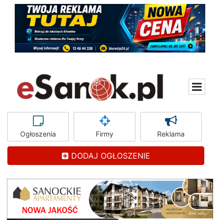
Ogłoszenia
Firmy
Reklama
DODAJ OGŁOSZENIE