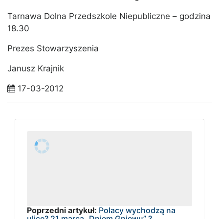
Tarnawa Dolna Przedszkole Niepubliczne – godzina
18.30
Prezes Stowarzyszenia
Janusz Krajnik
17-03-2012
Poprzedni artykuł:
Polacy wychodzą na
ulice? 21 marca „Dniem Gniewu” ?