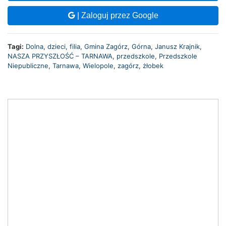
| Zaloguj przez Google
Tagi:
Dolna
,
dzieci
,
filia
,
Gmina Zagórz
,
Górna
,
Janusz Krajnik
,
NASZA PRZYSZŁOŚĆ – TARNAWA
,
przedszkole
,
Przedszkole
Niepubliczne
,
Tarnawa
,
Wielopole
,
zagórz
,
żłobek