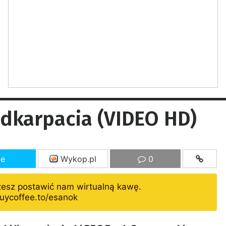
odkarpacia (VIDEO HD)
ze
Wykop.pl
0
żesz postawić nam wirtualną kawę.
uycoffee.to/esanok