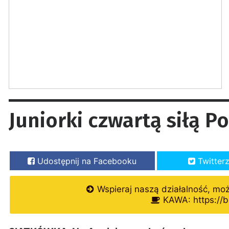
Juniorki czwartą siłą P
Udostępnij na Facebooku
Twitter
Wspieraj naszą działalność, mo
KAWA: https://b