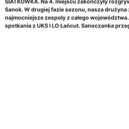
SIATKÓWKA. Na 4. miejscu zakończyły rozgryw
Sanok. W drugiej fazie sezonu, nasza drużyna 
najmocniejsze zespoły z całego województwa. N
spotkania z UKS I LO Łańcut. Sanoczanka przeg