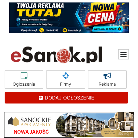
Ogłoszenia
Firmy
Reklama
DODAJ OGŁOSZENIE