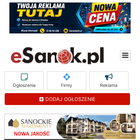
Ogłoszenia
Firmy
Reklama
DODAJ OGŁOSZENIE