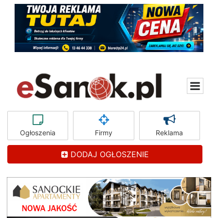
Ogłoszenia
Firmy
Reklama
DODAJ OGŁOSZENIE