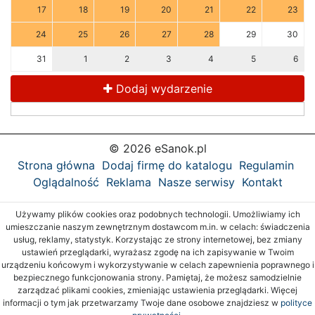
17
18
19
20
21
22
23
24
25
26
27
28
29
30
31
1
2
3
4
5
6
Dodaj wydarzenie
© 2026 eSanok.pl
Strona główna
Dodaj firmę do katalogu
Regulamin
Oglądalność
Reklama
Nasze serwisy
Kontakt
Używamy plików cookies oraz podobnych technologii. Umożliwiamy ich
umieszczanie naszym zewnętrznym dostawcom m.in. w celach: świadczenia
usług, reklamy, statystyk. Korzystając ze strony internetowej, bez zmiany
ustawień przeglądarki, wyrażasz zgodę na ich zapisywanie w Twoim
urządzeniu końcowym i wykorzystywanie w celach zapewnienia poprawnego i
bezpiecznego funkcjonowania strony. Pamiętaj, że możesz samodzielnie
zarządzać plikami cookies, zmieniając ustawienia przeglądarki. Więcej
informacji o tym jak przetwarzamy Twoje dane osobowe znajdziesz w
polityce