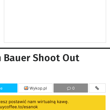
ń Bauer Shoot Out
ze
Wykop.pl
0
żesz postawić nam wirtualną kawę.
uycoffee.to/esanok