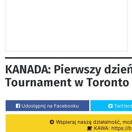
KANADA: Pierwszy dzie
Tournament w Toronto
Udostępnij na Facebooku
Twitter
Wspieraj naszą działalność, mo
KAWA: https://b