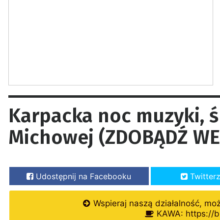
Karpacka noc muzyki, ś
Michowej (ZDOBĄDŹ WE
Udostępnij na Facebooku
Twitter
Wspieraj naszą działalność, mo
KAWA: https://b