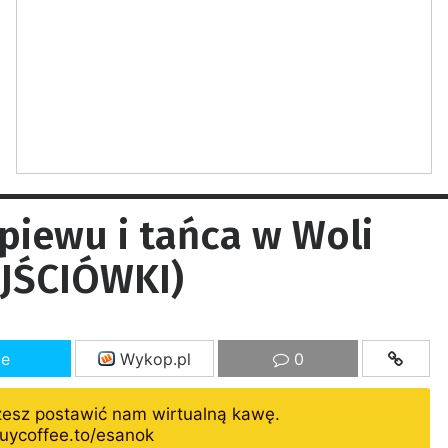
piewu i tańca w Woli
JŚCIÓWKI)
ze
Wykop.pl
0
żesz postawić nam wirtualną kawę.
uycoffee.to/esanok