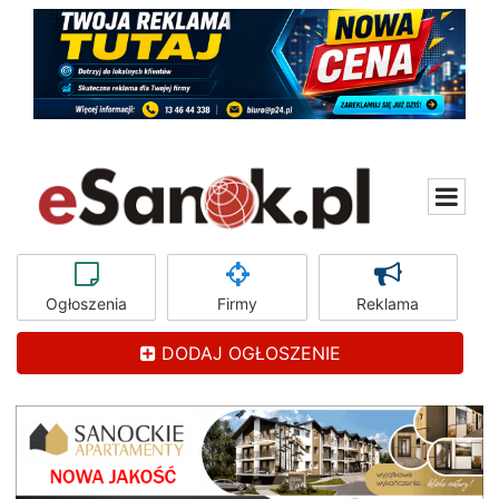
Ogłoszenia
Firmy
Reklama
DODAJ OGŁOSZENIE